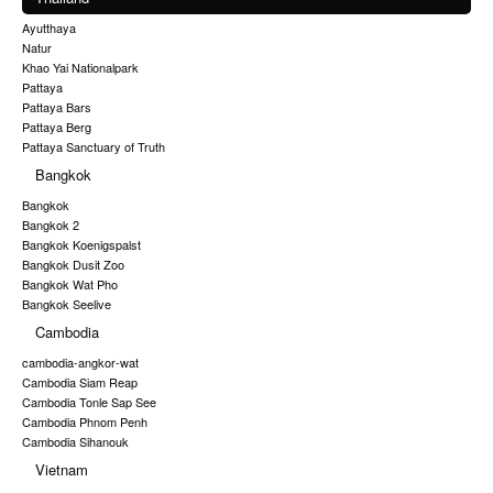
Ayutthaya
Natur
Khao Yai Nationalpark
Pattaya
Pattaya Bars
Pattaya Berg
Pattaya Sanctuary of Truth
Bangkok
Bangkok
Bangkok 2
Bangkok Koenigspalst
Bangkok Dusit Zoo
Bangkok Wat Pho
Bangkok Seelive
Cambodia
cambodia-angkor-wat
Cambodia Siam Reap
Cambodia Tonle Sap See
Cambodia Phnom Penh
Cambodia Sihanouk
Vietnam