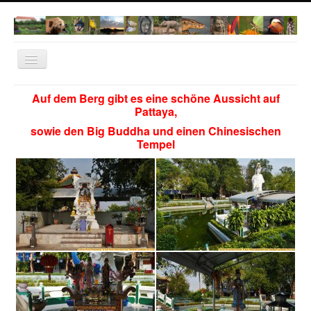
Navigation
an/aus
Home
Auf dem Berg gibt es eine schöne Aussicht auf
Pattaya,
Norwegen 2022
sowie den Big Buddha und einen Chinesischen
Dachau
Tempel
Natur Fotos
Thailand
Bangkok
Cambodia
Vietnam
IT-Dachau