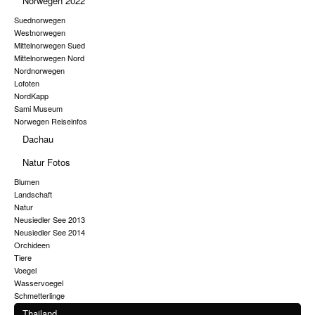
Norwegen 2022
Suednorwegen
Westnorwegen
Mittelnorwegen Sued
Mittelnorwegen Nord
Nordnorwegen
Lofoten
NordKapp
Sami Museum
Norwegen Reiseinfos
Dachau
Natur Fotos
Blumen
Landschaft
Natur
Neusiedler See 2013
Neusiedler See 2014
Orchideen
Tiere
Voegel
Wasservoegel
Schmetterlinge
Thailand