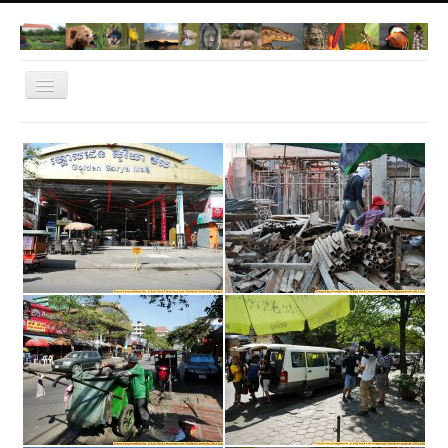
Navigation
an/aus
Home
Norwegen 2022
Dachau
Natur Fotos
Thailand
Bangkok
Cambodia
Vietnam
IT-Dachau