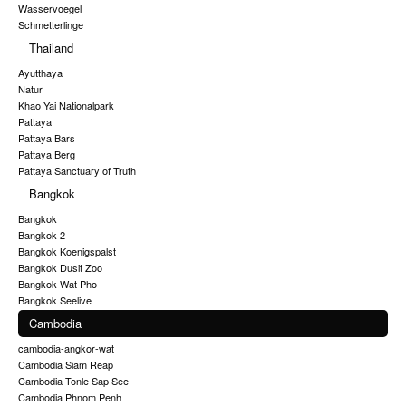
Wasservoegel
Schmetterlinge
Thailand
Ayutthaya
Natur
Khao Yai Nationalpark
Pattaya
Pattaya Bars
Pattaya Berg
Pattaya Sanctuary of Truth
Bangkok
Bangkok
Bangkok 2
Bangkok Koenigspalst
Bangkok Dusit Zoo
Bangkok Wat Pho
Bangkok Seelive
Cambodia
cambodia-angkor-wat
Cambodia Siam Reap
Cambodia Tonle Sap See
Cambodia Phnom Penh