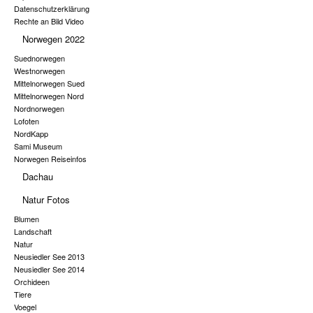
Datenschutzerklärung
Rechte an Bild Video
Norwegen 2022
Suednorwegen
Westnorwegen
Mittelnorwegen Sued
Mittelnorwegen Nord
Nordnorwegen
Lofoten
NordKapp
Sami Museum
Norwegen Reiseinfos
Dachau
Natur Fotos
Blumen
Landschaft
Natur
Neusiedler See 2013
Neusiedler See 2014
Orchideen
Tiere
Voegel