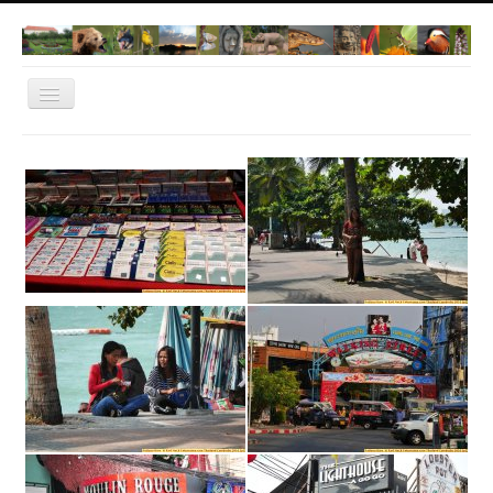
Navigation
an/aus
Home
Norwegen 2022
Dachau
Natur Fotos
Thailand
Bangkok
Cambodia
Vietnam
IT-Dachau