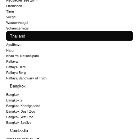
Neusiedler See 2014
Orchideen
Tiere
Voegel
Wasservoegel
Schmetterlinge
Thailand
Ayutthaya
Natur
Khao Yai Nationalpark
Pattaya
Pattaya Bars
Pattaya Berg
Pattaya Sanctuary of Truth
Bangkok
Bangkok
Bangkok 2
Bangkok Koenigspalst
Bangkok Dusit Zoo
Bangkok Wat Pho
Bangkok Seelive
Cambodia
cambodia-angkor-wat