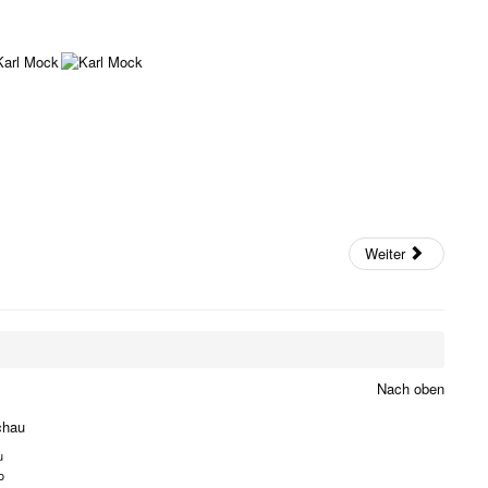
Weiter
Nach oben
chau
u
o