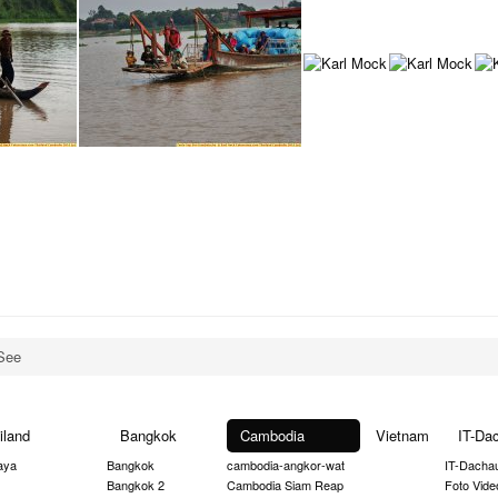
See
iland
Bangkok
Cambodia
Vietnam
IT-Da
aya
Bangkok
cambodia-angkor-wat
IT-Dacha
Bangkok 2
Cambodia Siam Reap
Foto Vide