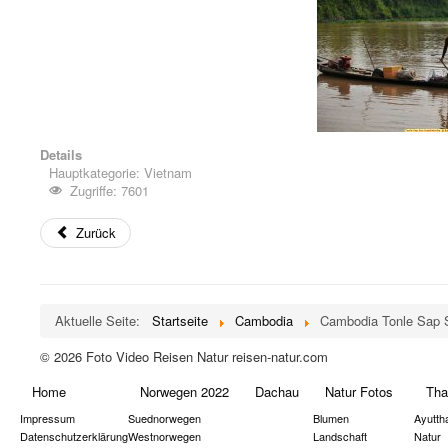
Details
Hauptkategorie:
Vietnam
Zugriffe: 7601
Zurück
Aktuelle Seite:
Startseite
Cambodia
Cambodia Tonle Sap 
© 2026 Foto Video Reisen Natur reisen-natur.com
Home
Norwegen 2022
Dachau
Natur Fotos
Tha
Impressum
Suednorwegen
Blumen
Ayutth
Datenschutzerklärung
Westnorwegen
Landschaft
Natur