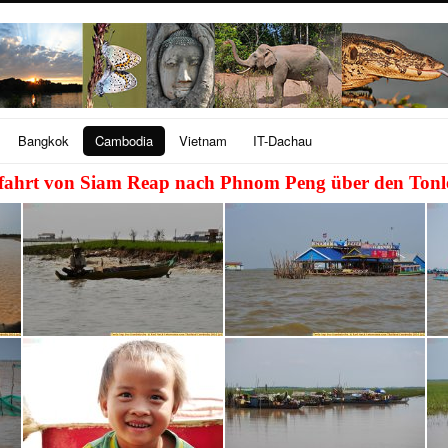
Bangkok
Cambodia
Vietnam
IT-Dachau
fahrt von Siam Reap nach Phnom Peng über den Tonl