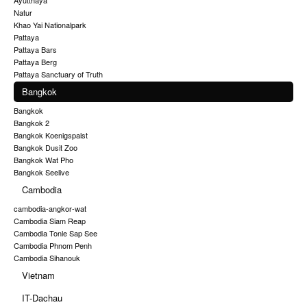
Ayutthaya
Natur
Khao Yai Nationalpark
Pattaya
Pattaya Bars
Pattaya Berg
Pattaya Sanctuary of Truth
Bangkok
Bangkok
Bangkok 2
Bangkok Koenigspalst
Bangkok Dusit Zoo
Bangkok Wat Pho
Bangkok Seelive
Cambodia
cambodia-angkor-wat
Cambodia Siam Reap
Cambodia Tonle Sap See
Cambodia Phnom Penh
Cambodia Sihanouk
Vietnam
IT-Dachau