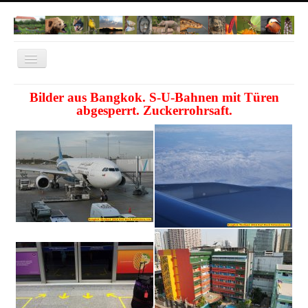
Navigation
an/aus
Home
Bilder aus Bangkok. S-U-Bahnen mit Türen
abgesperrt. Zuckerrohrsaft.
Norwegen 2022
Dachau
Natur Fotos
Thailand
Bangkok
Cambodia
Vietnam
IT-Dachau