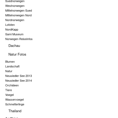
Suednorwegen
Westnorwegen
Mittelnorwegen Sued
Mittelnorwegen Nord
Nordnorwegen
Lofoten
NordKapp
Sami Museum
Norwegen Reiseinfos
Dachau
Natur Fotos
Blumen
Landschaft
Natur
Neusiedler See 2013
Neusiedler See 2014
Orchideen
Tiere
Voegel
Wasservoegel
Schmetterlinge
Thailand