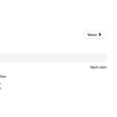
Weiter
Nach oben
chau
u
o