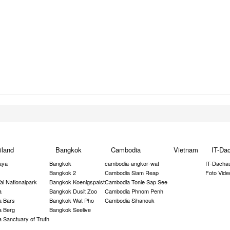
iland
Bangkok
Cambodia
Vietnam
IT-Da
aya
Bangkok
cambodia-angkor-wat
IT-Dacha
Bangkok 2
Cambodia Siam Reap
Foto Vide
ai Nationalpark
Bangkok Koenigspalst
Cambodia Tonle Sap See
a
Bangkok Dusit Zoo
Cambodia Phnom Penh
a Bars
Bangkok Wat Pho
Cambodia Sihanouk
a Berg
Bangkok Seelive
a Sanctuary of Truth