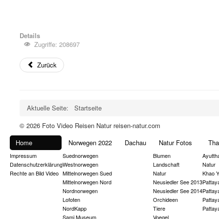
Details
Zugriffe: 208697
Zurück
Aktuelle Seite:
Startseite
© 2026 Foto Video Reisen Natur reisen-natur.com
Home
Norwegen 2022
Dachau
Natur Fotos
Tha
Impressum
Suednorwegen
Blumen
Ayutth
Datenschutzerklärung
Westnorwegen
Landschaft
Natur
Rechte an Bild Video
Mittelnorwegen Sued
Natur
Khao Y
Mittelnorwegen Nord
Neusiedler See 2013
Pattay
Nordnorwegen
Neusiedler See 2014
Pattay
Lofoten
Orchideen
Pattay
NordKapp
Tiere
Pattay
Sami Museum
Voegel