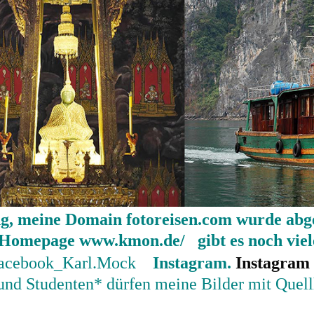
g, meine Domain fotoreisen.com wurde abg
n Homepage
www.kmon.de/
gibt es noch viel
acebook_Karl.Mock
Instagram.
Instagram
 und Studenten* dürfen meine Bilder mit Quel