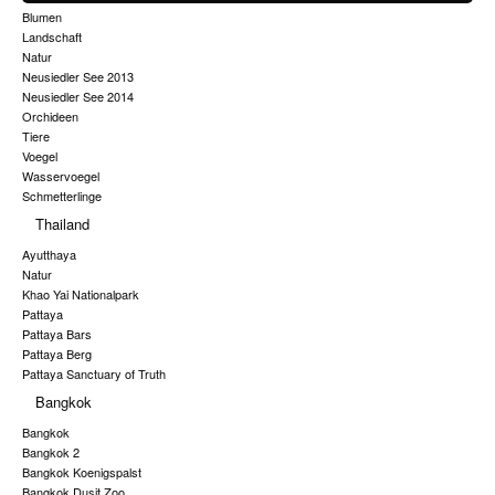
Blumen
Landschaft
Natur
Neusiedler See 2013
Neusiedler See 2014
Orchideen
Tiere
Voegel
Wasservoegel
Schmetterlinge
Thailand
Ayutthaya
Natur
Khao Yai Nationalpark
Pattaya
Pattaya Bars
Pattaya Berg
Pattaya Sanctuary of Truth
Bangkok
Bangkok
Bangkok 2
Bangkok Koenigspalst
Bangkok Dusit Zoo