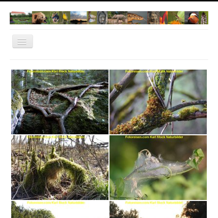
Navigation
an/aus
Home
Norwegen 2022
Dachau
Natur Fotos
Thailand
Bangkok
Cambodia
Vietnam
IT-Dachau