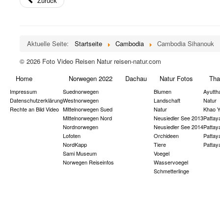
Zurück
Aktuelle Seite:
Startseite
Cambodia
Cambodia Sihanouk
© 2026 Foto Video Reisen Natur reisen-natur.com
Home
Norwegen 2022
Dachau
Natur Fotos
Tha
Impressum
Suednorwegen
Blumen
Ayutth
Datenschutzerklärung
Westnorwegen
Landschaft
Natur
Rechte an Bild Video
Mittelnorwegen Sued
Natur
Khao Y
Mittelnorwegen Nord
Neusiedler See 2013
Pattay
Nordnorwegen
Neusiedler See 2014
Pattay
Lofoten
Orchideen
Pattay
NordKapp
Tiere
Pattay
Sami Museum
Voegel
Norwegen Reiseinfos
Wasservoegel
Schmetterlinge