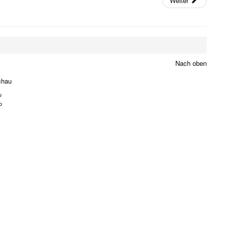
Weiter
Nach oben
chau
u
o