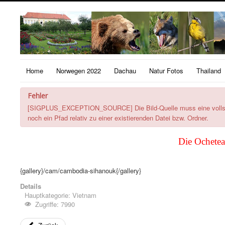
Home
Norwegen 2022
Dachau
Natur Fotos
Thailand
Fehler
[SIGPLUS_EXCEPTION_SOURCE] Die Bild-Quelle muss eine vollstän
noch ein Pfad relativ zu einer existierenden Datei bzw. Ordner.
Die
Ochetea
{gallery}/cam/cambodia-sihanouk{/gallery}
Details
Hauptkategorie:
Vietnam
Zugriffe: 7990