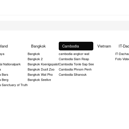
iland
Bangkok
Cambodia
Vietnam
IT-Da
aya
Bangkok
cambodia-angkor-wat
IT-Dacha
Bangkok 2
Cambodia Siam Reap
Foto Vide
ai Nationalpark
Bangkok Koenigspalst
Cambodia Tonle Sap See
a
Bangkok Dusit Zoo
Cambodia Phnom Penh
a Bars
Bangkok Wat Pho
Cambodia Sihanouk
a Berg
Bangkok Seelive
a Sanctuary of Truth