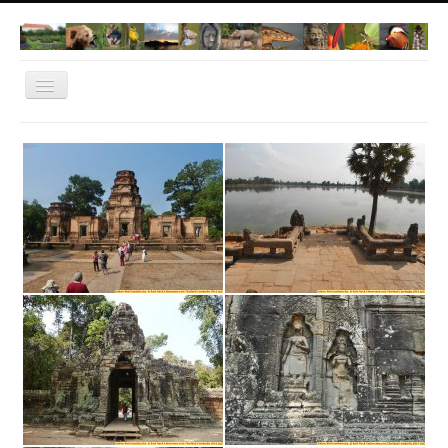
Navigation
an/aus
Home
Norwegen 2022
Dachau
Natur Fotos
Thailand
Bangkok
Cambodia
Vietnam
IT-Dachau