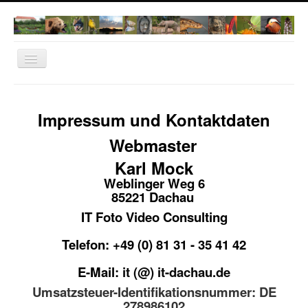
Navigation
an/aus
Home
Impressum und Kontaktdaten
Norwegen 2022
Dachau
Webmaster
Natur Fotos
Karl Mock
Weblinger Weg 6
Thailand
85221 Dachau
Bangkok
IT Foto Video Consulting
Cambodia
Telefon: +49 (0) 81 31 - 35 41 42
Vietnam
E-Mail:
it (@) it-dachau.de
IT-Dachau
Umsatzsteuer-Identifikationsnummer: DE
278986102