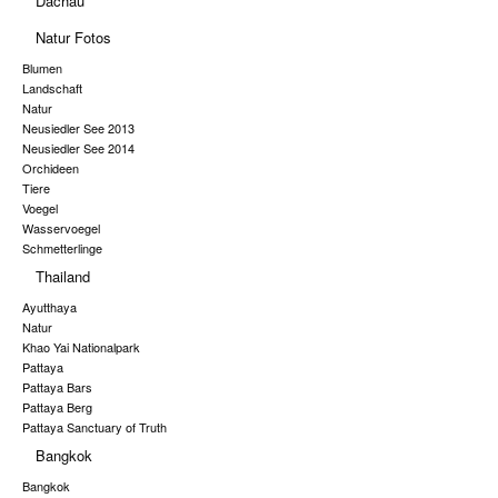
Dachau
Natur Fotos
Blumen
Landschaft
Natur
Neusiedler See 2013
Neusiedler See 2014
Orchideen
Tiere
Voegel
Wasservoegel
Schmetterlinge
Thailand
Ayutthaya
Natur
Khao Yai Nationalpark
Pattaya
Pattaya Bars
Pattaya Berg
Pattaya Sanctuary of Truth
Bangkok
Bangkok