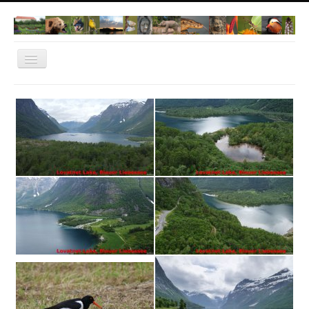
Navigation
an/aus
Home
Norwegen 2022
Dachau
Natur Fotos
Thailand
Bangkok
Cambodia
Vietnam
IT-Dachau