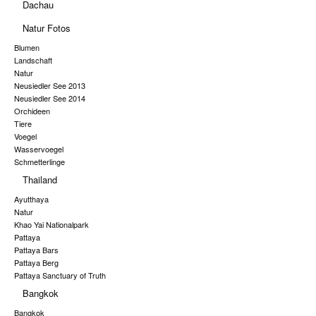
Dachau
Natur Fotos
Blumen
Landschaft
Natur
Neusiedler See 2013
Neusiedler See 2014
Orchideen
Tiere
Voegel
Wasservoegel
Schmetterlinge
Thailand
Ayutthaya
Natur
Khao Yai Nationalpark
Pattaya
Pattaya Bars
Pattaya Berg
Pattaya Sanctuary of Truth
Bangkok
Bangkok