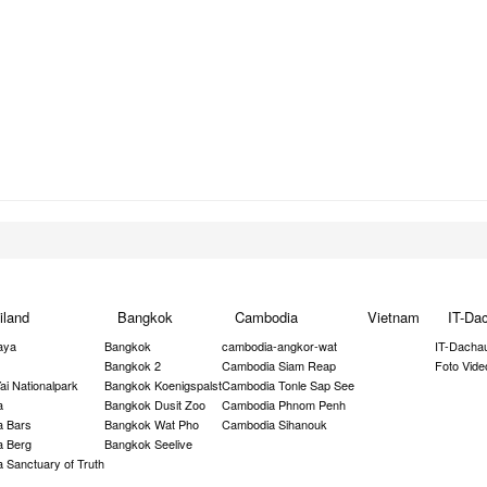
iland
Bangkok
Cambodia
Vietnam
IT-Da
aya
Bangkok
cambodia-angkor-wat
IT-Dacha
Bangkok 2
Cambodia Siam Reap
Foto Vide
ai Nationalpark
Bangkok Koenigspalst
Cambodia Tonle Sap See
a
Bangkok Dusit Zoo
Cambodia Phnom Penh
a Bars
Bangkok Wat Pho
Cambodia Sihanouk
a Berg
Bangkok Seelive
a Sanctuary of Truth