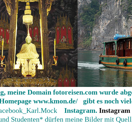
g, meine Domain fotoreisen.com wurde abg
n Homepage
www.kmon.de/
gibt es noch viel
acebook_Karl.Mock
Instagram.
Instagram
 und Studenten* dürfen meine Bilder mit Quel