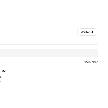
Weiter
Nach oben
chau
u
o