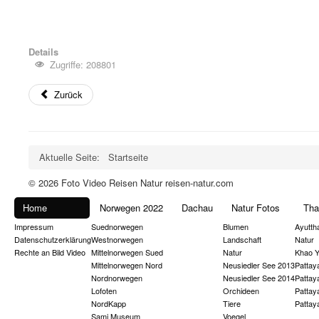
Details
Zugriffe: 208801
Zurück
Aktuelle Seite:
Startseite
© 2026 Foto Video Reisen Natur reisen-natur.com
Home
Norwegen 2022
Dachau
Natur Fotos
Tha
Impressum
Suednorwegen
Blumen
Ayutth
Datenschutzerklärung
Westnorwegen
Landschaft
Natur
Rechte an Bild Video
Mittelnorwegen Sued
Natur
Khao Y
Mittelnorwegen Nord
Neusiedler See 2013
Pattay
Nordnorwegen
Neusiedler See 2014
Pattay
Lofoten
Orchideen
Pattay
NordKapp
Tiere
Pattay
Sami Museum
Voegel