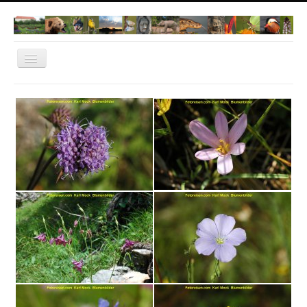
Navigation
an/aus
Home
Norwegen 2022
Dachau
Natur Fotos
Thailand
Bangkok
Cambodia
Vietnam
IT-Dachau