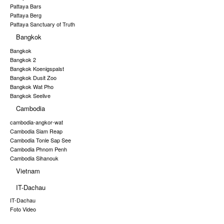
Pattaya Bars
Pattaya Berg
Pattaya Sanctuary of Truth
Bangkok
Bangkok
Bangkok 2
Bangkok Koenigspalst
Bangkok Dusit Zoo
Bangkok Wat Pho
Bangkok Seelive
Cambodia
cambodia-angkor-wat
Cambodia Siam Reap
Cambodia Tonle Sap See
Cambodia Phnom Penh
Cambodia Sihanouk
Vietnam
IT-Dachau
IT-Dachau
Foto Video