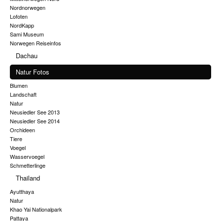
Nordnorwegen
Lofoten
NordKapp
Sami Museum
Norwegen Reiseinfos
Dachau
Natur Fotos
Blumen
Landschaft
Natur
Neusiedler See 2013
Neusiedler See 2014
Orchideen
Tiere
Voegel
Wasservoegel
Schmetterlinge
Thailand
Ayutthaya
Natur
Khao Yai Nationalpark
Pattaya