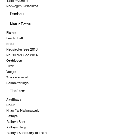
Sami Museum
Norwegen Reiseinfos
Dachau
Natur Fotos
Blumen
Landschaft
Natur
Neusiedler See 2013
Neusiedler See 2014
Orchideen
Tiere
Voegel
Wasservoegel
Schmetterlinge
Thailand
Ayutthaya
Natur
Khao Yai Nationalpark
Pattaya
Pattaya Bars
Pattaya Berg
Pattaya Sanctuary of Truth