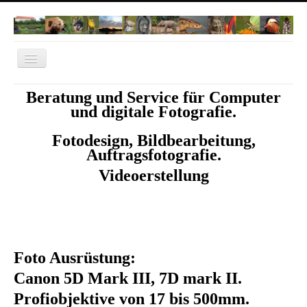
Navigation
an/aus
Home
Beratung und Service für Computer
und digitale Fotografie.
Norwegen 2022
Fotodesign, Bildbearbeitung,
Dachau
Auftragsfotografie.
Natur Fotos
Videoerstellung
Thailand
Bangkok
Cambodia
Foto Ausrüstung:
Vietnam
Canon 5D Mark III, 7D mark II.
IT-Dachau
Profiobjektive von 17 bis 500mm.