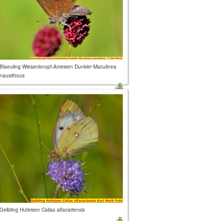
Blaeuling Wiesenknopf-Ameisen Dunkler Maculinea
nausithous
Gelbling Hufeisen Calias alfacariensis