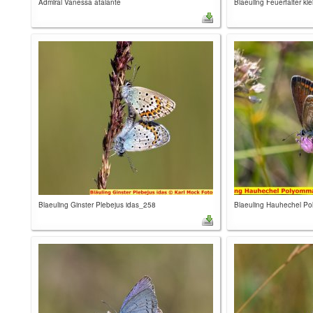
Admiral Vanessa atalante
Blaeuling Feuerfalter kl
Blaeuling Ginster Plebejus idas_258
Blaeuling Hauhechel Po