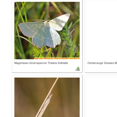
Magerrasen-Gruenspanner Thalera fimbrialis
Ochsenauge Grosses Man