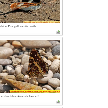
Kleiner Eisvogel Limenitis camilla
Landkaertchen Araschnia levana 2