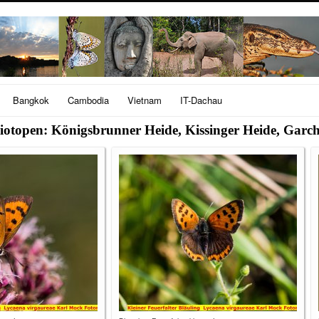
Bangkok
Cambodia
Vietnam
IT-Dachau
Biotopen: Königsbrunner Heide, Kissinger Heide, Garc