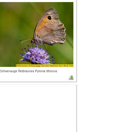
Ochsenauge Rotbraunes Pyronia tithonus