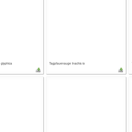
 glyphica
Tagpfauenauge Inachis io