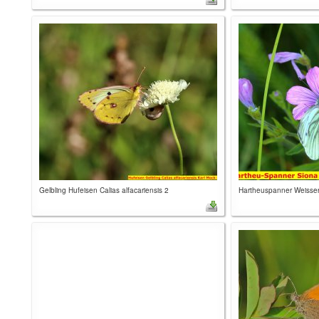
Gelbling Hufeisen Calias alfacariensis 2
Hartheuspanner Weisser 