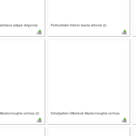
Fabriciana adippe (Argynnis)
Perlmuttfalter Kleiner Issoria lathonia (2)
 Macdunnoughia confusa (2)
Schafgarben-Silbereule Macdunnoughia confusa