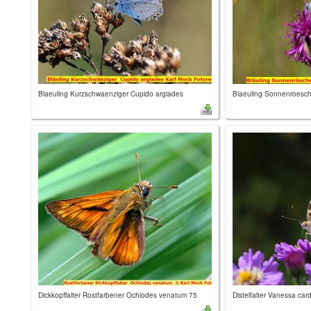
Blaeuling Kurzschwaenziger Cupido argiades
Blaeuling Sonnenroesche
Dickkopffalter Rostfarbener Ochlodes venatum 75
Distelfalter Vanessa card