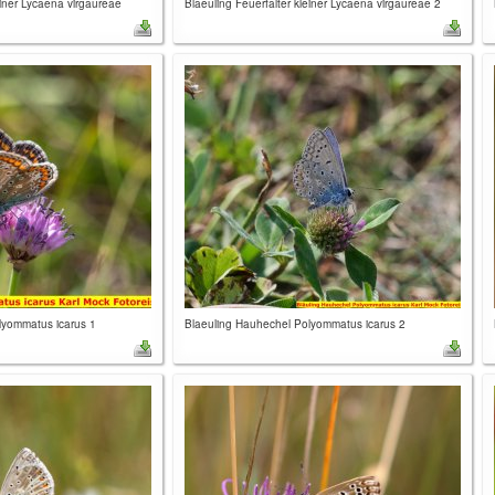
einer Lycaena virgaureae
Blaeuling Feuerfalter kleiner Lycaena virgaureae 2
lyommatus icarus 1
Blaeuling Hauhechel Polyommatus icarus 2