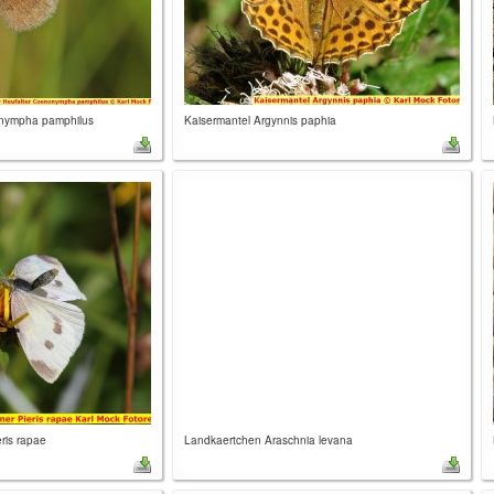
onympha pamphilus
Kaisermantel Argynnis paphia
eris rapae
Landkaertchen Araschnia levana