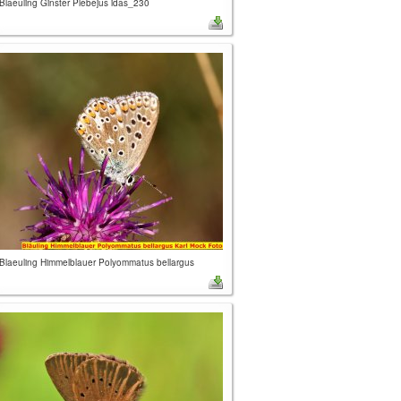
Blaeuling Ginster Plebejus idas_230
Blaeuling Himmelblauer Polyommatus bellargus