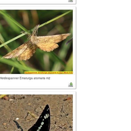
Heidespanner Ematurga atomaria m2