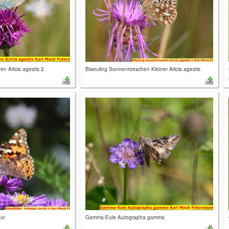
n Aricia agestis 2
Blaeuling Sonnenroeschen Kleiner Aricia agestis
ui
Gamma-Eule Autographa gamma