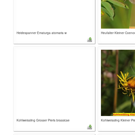
Heidespanner Ematurga atomaria w
Heufalter Kleiner Coen
Kohlweissling Grosser Pieris brassicae
Kohlweissling Kleiner Pi