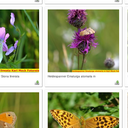
Siona linerata
Heidespanner Ematurga atomaria m