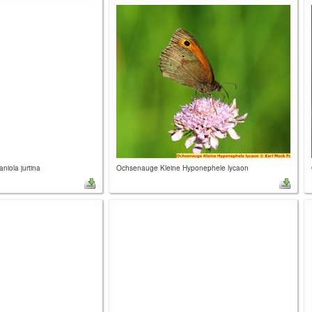
iola jurtina
Ochsenauge Kleine Hyponephele lycaon