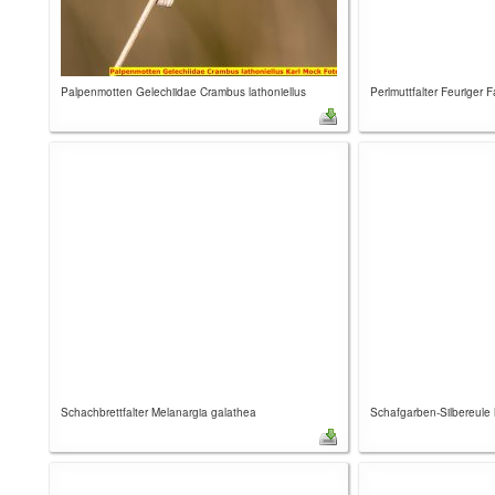
Palpenmotten Gelechiidae Crambus lathoniellus
Perlmuttfalter Feuriger 
Schachbrettfalter Melanargia galathea
Schafgarben-Silbereule