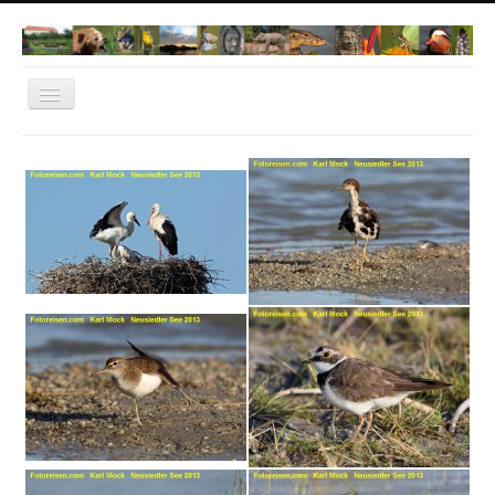
Navigation
an/aus
Home
Norwegen 2022
Dachau
Natur Fotos
Thailand
Bangkok
Cambodia
Vietnam
IT-Dachau