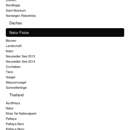
NordKapp
Sami Museum
Norwegen Reiseinfos
Dachau
Natur Fotos
Blumen
Landschaft
Natur
Neusiedler See 2013
Neusiedler See 2014
Orchideen
Tiere
Voegel
Wasservoegel
Schmetterlinge
Thailand
Ayutthaya
Natur
Khao Yai Nationalpark
Pattaya
Pattaya Bars
Pattaya Berg