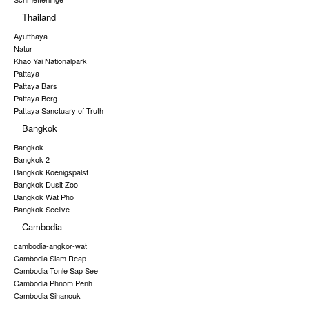
Thailand
Ayutthaya
Natur
Khao Yai Nationalpark
Pattaya
Pattaya Bars
Pattaya Berg
Pattaya Sanctuary of Truth
Bangkok
Bangkok
Bangkok 2
Bangkok Koenigspalst
Bangkok Dusit Zoo
Bangkok Wat Pho
Bangkok Seelive
Cambodia
cambodia-angkor-wat
Cambodia Siam Reap
Cambodia Tonle Sap See
Cambodia Phnom Penh
Cambodia Sihanouk