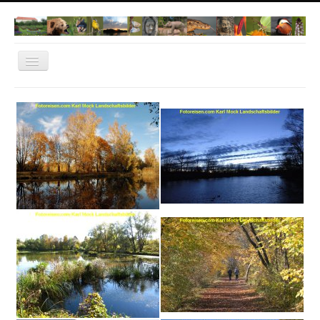
Navigation
an/aus
Home
Norwegen 2022
Dachau
Natur Fotos
Thailand
Bangkok
Cambodia
Vietnam
IT-Dachau