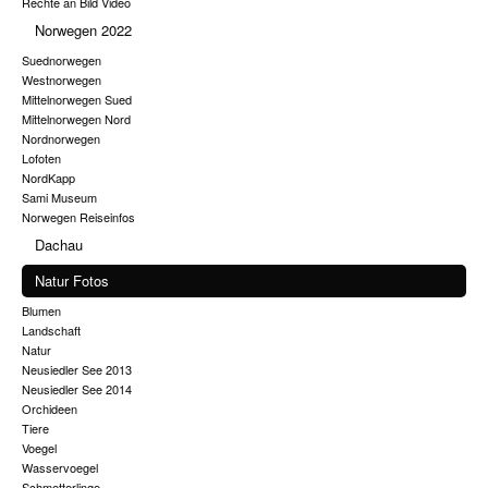
Rechte an Bild Video
Norwegen 2022
Suednorwegen
Westnorwegen
Mittelnorwegen Sued
Mittelnorwegen Nord
Nordnorwegen
Lofoten
NordKapp
Sami Museum
Norwegen Reiseinfos
Dachau
Natur Fotos
Blumen
Landschaft
Natur
Neusiedler See 2013
Neusiedler See 2014
Orchideen
Tiere
Voegel
Wasservoegel
Schmetterlinge